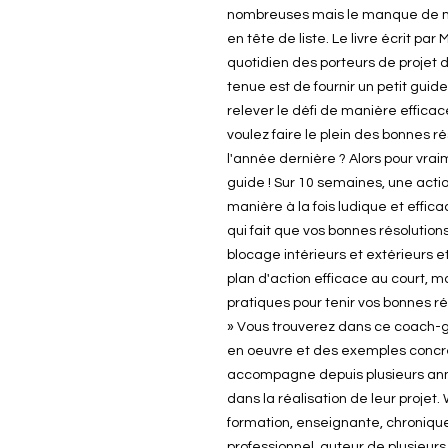
nombreuses mais le manque de 
en tête de liste. Le livre écrit p
quotidien des porteurs de projet 
tenue est de fournir un petit guid
relever le défi de manière effica
voulez faire le plein des bonnes r
l'année dernière ? Alors pour vraim
guide ! Sur 10 semaines, une actio
manière à la fois ludique et effi
qui fait que vos bonnes résolution
blocage intérieurs et extérieurs e
plan d'action efficace au court, m
pratiques pour tenir vos bonnes réso
» Vous trouverez dans ce coach-
en oeuvre et des exemples concre
accompagne depuis plusieurs anné
dans la réalisation de leur projet
formation, enseignante, chroniq
professionnel, auteur de plusieurs 