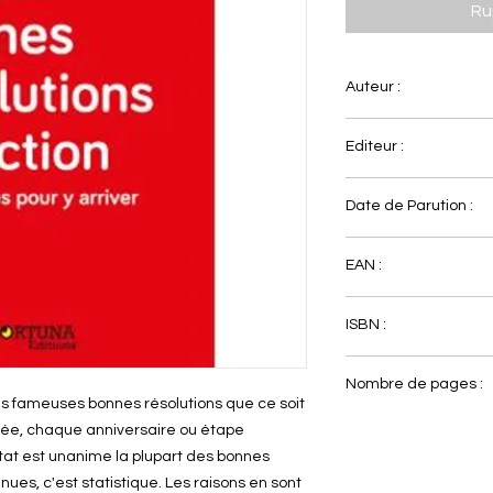
Ru
Auteur :
Editeur :
Michelle Jean-Bapti
Date de Parution :
Fortuna
EAN :
02/11/2015
ISBN :
9782875910868
2875910868
Nombre de pages :
es fameuses bonnes résolutions que ce soit
rée, chaque anniversaire ou étape
104
tat est unanime la plupart des bonnes
nues, c'est statistique. Les raisons en sont