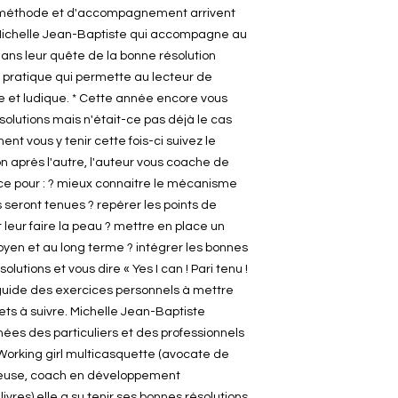
méthode et d'accompagnement arrivent
ar Michelle Jean-Baptiste qui accompagne au
dans leur quête de la bonne résolution
e pratique qui permette au lecteur de
ce et ludique. * Cette année encore vous
ésolutions mais n'était-ce pas déjà le cas
ent vous y tenir cette fois-ci suivez le
n après l'autre, l'auteur vous coache de
cace pour : ? mieux connaitre le mécanisme
s seront tenues ? repérer les points de
t leur faire la peau ? mettre en place un
oyen et au long terme ? intégrer les bonnes
lutions et vous dire « Yes I can ! Pari tenu !
guide des exercices personnels à mettre
ts à suivre. Michelle Jean-Baptiste
es des particuliers et des professionnels
. Working girl multicasquette (avocate de
ueuse, coach en développement
livres) elle a su tenir ses bonnes résolutions