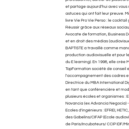
et partage aujourd'hui avec vous 
astuces qui ont fait leur preuve. 
livre Vie Pro Vie Perso : le cocktai
Réussir grâce aux réseaux sociau
Avocate de formation, Business De
et en droit des médias (audiovisue
BAPTISTE a travaillé comme manag
production audiovisuelle et pour 
du E learning). En 1998, elle crée
TopFormation société de conseil 
l'accompagnement des cadres et d
Directrice du MBA International Dig
en tant que conférencière et mod
plusieurs écoles et organismes :
Novancia (ex Advancia Negocia) - 
Ecoles d'ingénieurs : EFREI, HETI
des Gobelins/CIFAP (Ecole audiovi
de Paris/Incubateurs/ CCIP IDF/Mi