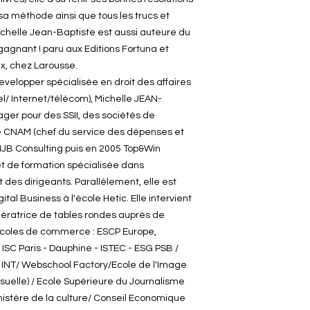
sa méthode ainsi que tous les trucs et
Michelle Jean-Baptiste est aussi auteure du
l gagnant ! paru aux Editions Fortuna et
x, chez Larousse.
velopper spécialisée en droit des affaires
l/ Internet/télécom), Michelle JEAN-
er pour des SSII, des sociétés de
le CNAM (chef du service des dépenses et
 MJB Consulting puis en 2005 Top&Win
et de formation spécialisée dans
es dirigeants. Parallèlement, elle est
ital Business à l'école Hetic. Elle intervient
ératrice de tables rondes auprès de
 Ecoles de commerce : ESCP Europe,
ISC Paris - Dauphine - ISTEC - ESG PSB /
C, INT/ Webschool Factory/Ecole de l'Image
suelle) / Ecole Supérieure du Journalisme
nistère de la culture/ Conseil Economique